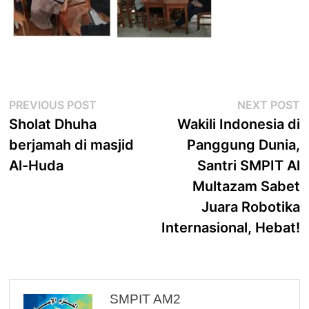
Post
Previous
N
PREVIOUS POST
NEXT POST
navigation
post:
p
Sholat Dhuha
Wakili Indonesia di
berjamah di masjid
Panggung Dunia,
Al-Huda
Santri SMPIT Al
Multazam Sabet
Juara Robotika
Internasional, Hebat!
SMPIT AM2