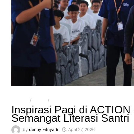
ARTIKEL
/
BERITA
/
SMPIT AL-MULTAZAM 2
Inspirasi Pagi di ACTION
Semangat Literasi Santri
by
denny Fitriyadi
April 27, 2026