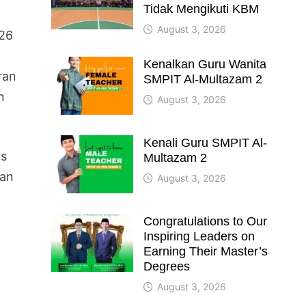
Tidak Mengikuti KBM
August 3, 2026
026
Kenalkan Guru Wanita
ran
SMPIT Al-Multazam 2
n
August 3, 2026
Kenali Guru SMPIT Al-
us
Multazam 2
aan
August 3, 2026
Congratulations to Our
Inspiring Leaders on
Earning Their Master’s
Degrees
August 3, 2026