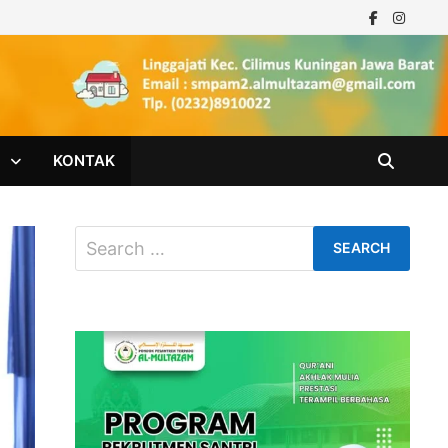
M
KONTAK
Search
for: