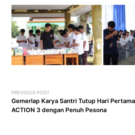
Post
Previous
PREVIOUS POST
navigation
post:
Gemerlap Karya Santri Tutup Hari Pertam
ACTION 3 dengan Penuh Pesona