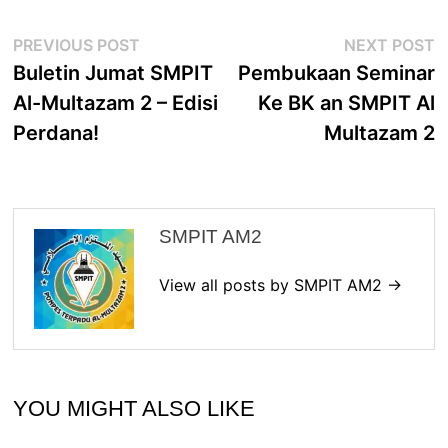
Post
Previous
N
PREVIOUS POST
NEXT POST
navigation
post:
p
Buletin Jumat SMPIT
Pembukaan Seminar
Al-Multazam 2 – Edisi
Ke BK an SMPIT Al
Perdana!
Multazam 2
SMPIT AM2
View all posts by SMPIT AM2 →
YOU MIGHT ALSO LIKE