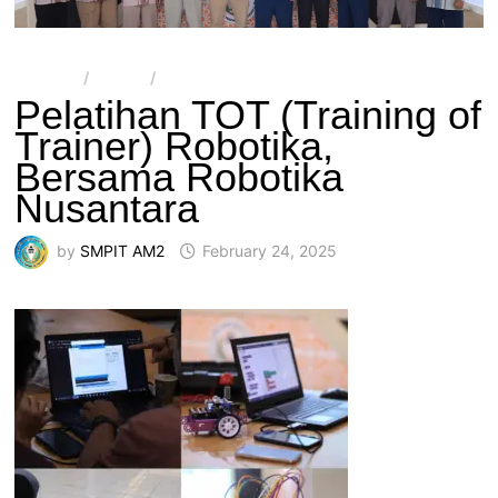
ARTIKEL
/
BERITA
/
SMPIT AL-MULTAZAM 2
Pelatihan TOT (Training of
Trainer) Robotika,
Bersama Robotika
Nusantara
by
SMPIT AM2
February 24, 2025